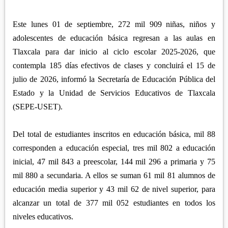
APETATITLÁN
ZITLALTEPEC
TLAXCO
CHIAUTEMPAN
TERRENATE
Este lunes 01 de septiembre, 272 mil 909 niñas, niños y
REGIÓN PONIENTE
XALOZTOC
CONTLA
adolescentes de educación básica regresan a las aulas en
CALPULALPAN
Tlaxcala para dar inicio al ciclo escolar 2025-2026, que
PANOTLA
HUEYOTLIPAN
contempla 185 días efectivos de clases y concluirá el 15 de
SAN PABLO DEL MONTE
julio de 2026, informó la Secretaría de Educación Pública del
NANACAMILPA
ZACATELCO
Estado y la Unidad de Servicios Educativos de Tlaxcala
SANCTÓRUM
(SEPE-USET).
Del total de estudiantes inscritos en educación básica, mil 88
corresponden a educación especial, tres mil 802 a educación
inicial, 47 mil 843 a preescolar, 144 mil 296 a primaria y 75
mil 880 a secundaria. A ellos se suman 61 mil 81 alumnos de
educación media superior y 43 mil 62 de nivel superior, para
alcanzar un total de 377 mil 052 estudiantes en todos los
niveles educativos.