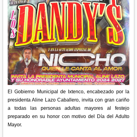
APETATITLÁN
ZITLALTEPEC
TLAXCO
CHIAUTEMPAN
TERRENATE
REGIÓN PONIENTE
XALOZTOC
CONTLA
CALPULALPAN
PANOTLA
HUEYOTLIPAN
SAN PABLO DEL MONTE
NANACAMILPA
ZACATELCO
SANCTÓRUM
El Gobierno Municipal de Ixtenco, encabezado por la
presidenta Aline Lazo Caballero, invita con gran cariño
a todas las personas adultas mayores al festejo
preparado en su honor con motivo del Día del Adulto
Mayor.