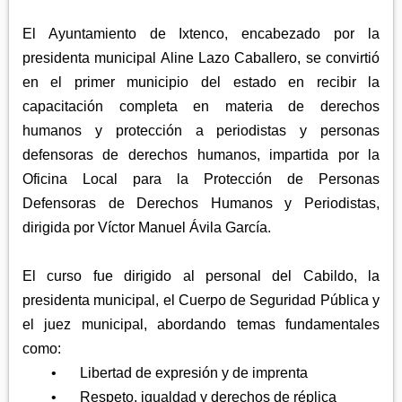
APETATITLÁN
ZITLALTEPEC
TLAXCO
El Ayuntamiento de Ixtenco, encabezado por la
CHIAUTEMPAN
TERRENATE
REGIÓN PONIENTE
XALOZTOC
presidenta municipal Aline Lazo Caballero, se convirtió
CONTLA
CALPULALPAN
en el primer municipio del estado en recibir la
PANOTLA
capacitación completa en materia de derechos
HUEYOTLIPAN
humanos y protección a periodistas y personas
SAN PABLO DEL MONTE
NANACAMILPA
defensoras de derechos humanos, impartida por la
ZACATELCO
SANCTÓRUM
Oficina Local para la Protección de Personas
Defensoras de Derechos Humanos y Periodistas,
dirigida por Víctor Manuel Ávila García.
El curso fue dirigido al personal del Cabildo, la
presidenta municipal, el Cuerpo de Seguridad Pública y
el juez municipal, abordando temas fundamentales
como:
•
Libertad de expresión y de imprenta
•
Respeto, igualdad y derechos de réplica