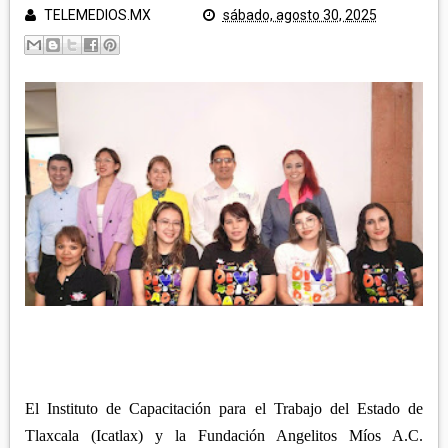
POLICÍA Y NOTA ROJA
TELEMEDIOS.MX
sábado, agosto 30, 2025
SALUD
TLAXCALA
EDUCACIÓN
GOBIERNO
ECONOMÍA
LEGISLATIVO
CAMPO
MUNICIPIOS
JUDICIAL
ARTE Y CULTURA
CAPITAL
TURISMO
REGIÓN ORIENTE
DEPORTES
NACIONAL
HUAMANTLA
TELEMEDIOS TV
IXTENCO
REGIÓN CENTRO-NORTE
CUAPIAXTLA
APIZACO
ATLTZAYANCA
SAN JOSÉ TEACALCO
El Instituto de Capacitación para el Trabajo del Estado de
REGIÓN CENTRO-SUR
TEQUEXQUITLA
TOCATLÁN
Tlaxcala (Icatlax) y la Fundación Angelitos Míos A.C.