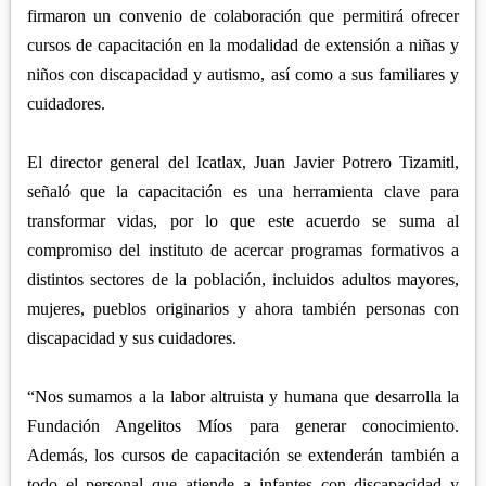
APETATITLÁN
ZITLALTEPEC
firmaron un convenio de colaboración que permitirá ofrecer
TLAXCO
CHIAUTEMPAN
cursos de capacitación en la modalidad de extensión a niñas y
TERRENATE
REGIÓN PONIENTE
XALOZTOC
niños con discapacidad y autismo, así como a sus familiares y
CONTLA
CALPULALPAN
cuidadores.
PANOTLA
HUEYOTLIPAN
SAN PABLO DEL MONTE
El director general del Icatlax, Juan Javier Potrero Tizamitl,
NANACAMILPA
señaló que la capacitación es una herramienta clave para
ZACATELCO
SANCTÓRUM
transformar vidas, por lo que este acuerdo se suma al
compromiso del instituto de acercar programas formativos a
distintos sectores de la población, incluidos adultos mayores,
mujeres, pueblos originarios y ahora también personas con
discapacidad y sus cuidadores.
“Nos sumamos a la labor altruista y humana que desarrolla la
Fundación Angelitos Míos para generar conocimiento.
Además, los cursos de capacitación se extenderán también a
todo el personal que atiende a infantes con discapacidad y