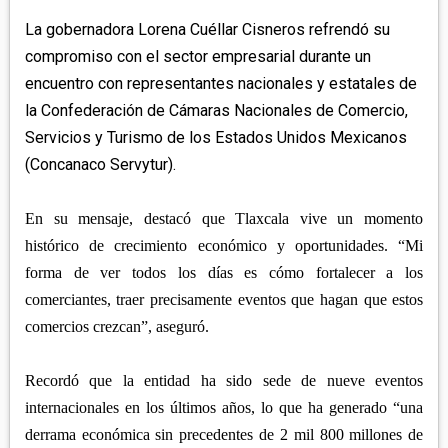
APETATITLÁN
ZITLALTEPEC
TLAXCO
La gobernadora Lorena Cuéllar Cisneros refrendó su
CHIAUTEMPAN
TERRENATE
REGIÓN PONIENTE
compromiso con el sector empresarial durante un
XALOZTOC
CONTLA
encuentro con representantes nacionales y estatales de
CALPULALPAN
la Confederación de Cámaras Nacionales de Comercio,
PANOTLA
HUEYOTLIPAN
Servicios y Turismo de los Estados Unidos Mexicanos
SAN PABLO DEL MONTE
NANACAMILPA
(Concanaco Servytur).
ZACATELCO
SANCTÓRUM
En su mensaje, destacó que Tlaxcala vive un momento
histórico de crecimiento económico y oportunidades. “Mi
forma de ver todos los días es cómo fortalecer a los
comerciantes, traer precisamente eventos que hagan que estos
comercios crezcan”, aseguró.
Recordó que la entidad ha sido sede de nueve eventos
internacionales en los últimos años, lo que ha generado “una
derrama económica sin precedentes de 2 mil 800 millones de