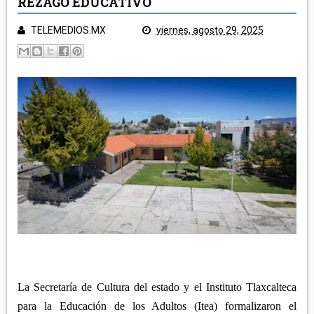
REZAGO EDUCATIVO
POLICÍA Y NOTA ROJA
SALUD
TELEMEDIOS.MX
viernes, agosto 29, 2025
TLAXCALA
EDUCACIÓN
GOBIERNO
ECONOMÍA
LEGISLATIVO
CAMPO
MUNICIPIOS
JUDICIAL
ARTE Y CULTURA
CAPITAL
TURISMO
REGIÓN ORIENTE
DEPORTES
NACIONAL
HUAMANTLA
TELEMEDIOS TV
IXTENCO
REGIÓN CENTRO-NORTE
CUAPIAXTLA
APIZACO
ATLTZAYANCA
SAN JOSÉ TEACALCO
La Secretaría de Cultura del estado y el Instituto Tlaxcalteca
REGIÓN CENTRO-SUR
TEQUEXQUITLA
TOCATLÁN
para la Educación de los Adultos (Itea) formalizaron el