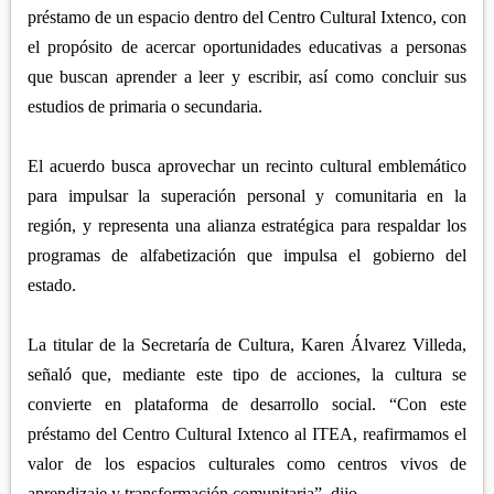
APETATITLÁN
ZITLALTEPEC
préstamo de un espacio dentro del Centro Cultural Ixtenco, con
TLAXCO
CHIAUTEMPAN
el propósito de acercar oportunidades educativas a personas
TERRENATE
REGIÓN PONIENTE
XALOZTOC
que buscan aprender a leer y escribir, así como concluir sus
CONTLA
CALPULALPAN
estudios de primaria o secundaria.
PANOTLA
HUEYOTLIPAN
SAN PABLO DEL MONTE
El acuerdo busca aprovechar un recinto cultural emblemático
NANACAMILPA
para impulsar la superación personal y comunitaria en la
ZACATELCO
SANCTÓRUM
región, y representa una alianza estratégica para respaldar los
programas de alfabetización que impulsa el gobierno del
estado.
La titular de la Secretaría de Cultura, Karen Álvarez Villeda,
señaló que, mediante este tipo de acciones, la cultura se
convierte en plataforma de desarrollo social. “Con este
préstamo del Centro Cultural Ixtenco al ITEA, reafirmamos el
valor de los espacios culturales como centros vivos de
aprendizaje y transformación comunitaria”, dijo.