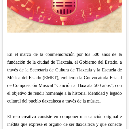
APETATITLÁN
ZITLALTEPEC
TLAXCO
CHIAUTEMPAN
TERRENATE
REGIÓN PONIENTE
XALOZTOC
CONTLA
CALPULALPAN
PANOTLA
HUEYOTLIPAN
SAN PABLO DEL MONTE
NANACAMILPA
ZACATELCO
En el marco de la conmemoración por los 500 años de la
SANCTÓRUM
fundación de la ciudad de Tlaxcala, el Gobierno del Estado, a
través de la Secretaría de Cultura de Tlaxcala y la Escuela de
Música del Estado (EMET), emitieron la Convocatoria Estatal
de Composición Musical “Canción a Tlaxcala 500 años”, con
el objetivo de rendir homenaje a la historia, identidad y legado
cultural del pueblo tlaxcalteca a través de la música.
El reto creativo consiste en componer una canción original e
inédita que exprese el orgullo de ser tlaxcalteca y que conecte