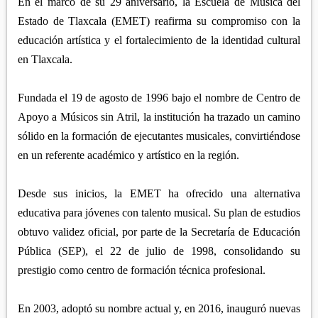
APETATITLÁN
En el marco de su 29 aniversario, la Escuela de Música del
ZITLALTEPEC
TLAXCO
Estado de Tlaxcala (EMET) reafirma su compromiso con la
CHIAUTEMPAN
TERRENATE
REGIÓN PONIENTE
educación artística y el fortalecimiento de la identidad cultural
XALOZTOC
CONTLA
en Tlaxcala.
CALPULALPAN
PANOTLA
HUEYOTLIPAN
Fundada el 19 de agosto de 1996 bajo el nombre de Centro de
SAN PABLO DEL MONTE
NANACAMILPA
Apoyo a Músicos sin Atril, la institución ha trazado un camino
ZACATELCO
sólido en la formación de ejecutantes musicales, convirtiéndose
SANCTÓRUM
en un referente académico y artístico en la región.
Desde sus inicios, la EMET ha ofrecido una alternativa
educativa para jóvenes con talento musical. Su plan de estudios
obtuvo validez oficial, por parte de la Secretaría de Educación
Pública (SEP), el 22 de julio de 1998, consolidando su
prestigio como centro de formación técnica profesional.
En 2003, adoptó su nombre actual y, en 2016, inauguró nuevas