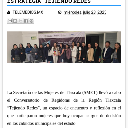
ESTRATEGIA “TEJIENDO REDES”
POLICÍA Y NOTA ROJA
SALUD
TELEMEDIOS.MX
miércoles, julio 23, 2025
TLAXCALA
EDUCACIÓN
GOBIERNO
ECONOMÍA
LEGISLATIVO
CAMPO
MUNICIPIOS
JUDICIAL
ARTE Y CULTURA
CAPITAL
TURISMO
REGIÓN ORIENTE
DEPORTES
NACIONAL
HUAMANTLA
TELEMEDIOS TV
IXTENCO
La Secretaría de las Mujeres de Tlaxcala (SMET) llevó a cabo
REGIÓN CENTRO-NORTE
CUAPIAXTLA
el Conversatorio de Regidoras de la Región Tlaxcala
APIZACO
“Tejiendo Redes”, un espacio de encuentro y reflexión en el
ATLTZAYANCA
SAN JOSÉ TEACALCO
que participaron mujeres que hoy ocupan cargos de decisión
REGIÓN CENTRO-SUR
TEQUEXQUITLA
en los cabildos municipales del estado.
TOCATLÁN