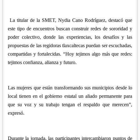
APETATITLÁN
ZITLALTEPEC
TLAXCO
CHIAUTEMPAN
TERRENATE
REGIÓN PONIENTE
XALOZTOC
La titular de la SMET, Nydia Cano Rodríguez, destacó que
CONTLA
CALPULALPAN
este tipo de encuentros buscan construir redes de sororidad y
PANOTLA
poder colectivo, donde las experiencias, los desafíos y las
HUEYOTLIPAN
propuestas de las regidoras tlaxcaltecas puedan ser escuchadas,
SAN PABLO DEL MONTE
NANACAMILPA
compartidas y fortalecidas. “Hoy tejimos algo más que redes:
ZACATELCO
SANCTÓRUM
tejimos confianza, alianza y futuro.
Las mujeres que están transformando sus municipios desde lo
local tienen en el gobierno estatal un aliado permanente para
que su voz y su trabajo tengan el respaldo que merecen”,
expresó.
Durante la jornada, las participantes intercambiaron puntos de