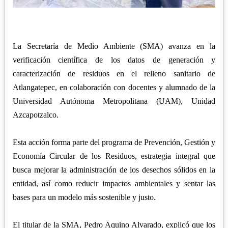
APETATITLÁN
ZITLALTEPEC
TLAXCO
CHIAUTEMPAN
TERRENATE
REGIÓN PONIENTE
XALOZTOC
CONTLA
CALPULALPAN
La Secretaría de Medio Ambiente (SMA) avanza en la
PANOTLA
verificación científica de los datos de generación y
HUEYOTLIPAN
caracterización de residuos en el relleno sanitario de
SAN PABLO DEL MONTE
NANACAMILPA
Atlangatepec, en colaboración con docentes y alumnado de la
ZACATELCO
SANCTÓRUM
Universidad Autónoma Metropolitana (UAM), Unidad
Azcapotzalco.
Esta acción forma parte del programa de Prevención, Gestión y
Economía Circular de los Residuos, estrategia integral que
busca mejorar la administración de los desechos sólidos en la
entidad, así como reducir impactos ambientales y sentar las
bases para un modelo más sostenible y justo.
El titular de la SMA, Pedro Aquino Alvarado, explicó que los