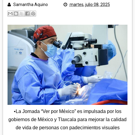
POLICÍA Y NOTA ROJA
Samantha Aquino
martes, julio 08, 2025
SALUD
TLAXCALA
EDUCACIÓN
GOBIERNO
ECONOMÍA
LEGISLATIVO
CAMPO
MUNICIPIOS
JUDICIAL
ARTE Y CULTURA
CAPITAL
TURISMO
REGIÓN ORIENTE
DEPORTES
NACIONAL
HUAMANTLA
TELEMEDIOS TV
IXTENCO
REGIÓN CENTRO-NORTE
CUAPIAXTLA
APIZACO
•La Jornada “Ver por México” es impulsada por los
ATLTZAYANCA
gobiernos de México y Tlaxcala para mejorar la calidad
SAN JOSÉ TEACALCO
REGIÓN CENTRO-SUR
TEQUEXQUITLA
de vida de personas con padecimientos visuales
TOCATLÁN