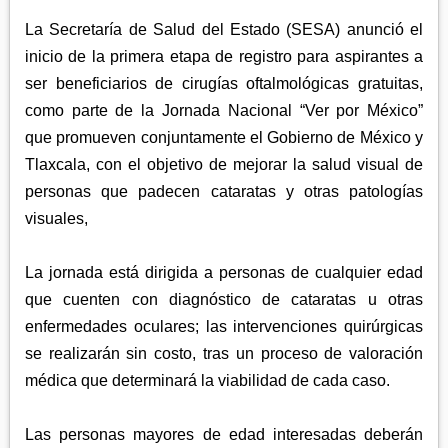
APETATITLÁN
ZITLALTEPEC
TLAXCO
La Secretaría de Salud del Estado (SESA) anunció el
CHIAUTEMPAN
TERRENATE
REGIÓN PONIENTE
inicio de la primera etapa de registro para aspirantes a
XALOZTOC
CONTLA
ser beneficiarios de cirugías oftalmológicas gratuitas,
CALPULALPAN
PANOTLA
como parte de la Jornada Nacional “Ver por México”
HUEYOTLIPAN
que promueven conjuntamente el Gobierno de México y
SAN PABLO DEL MONTE
NANACAMILPA
Tlaxcala, con el objetivo de mejorar la salud visual de
ZACATELCO
personas que padecen cataratas y otras patologías
SANCTÓRUM
visuales,
La jornada está dirigida a personas de cualquier edad
que cuenten con diagnóstico de cataratas u otras
enfermedades oculares; las intervenciones quirúrgicas
se realizarán sin costo, tras un proceso de valoración
médica que determinará la viabilidad de cada caso.
Las personas mayores de edad interesadas deberán