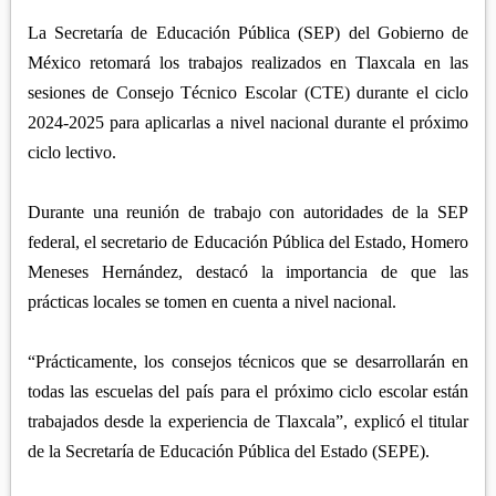
APETATITLÁN
ZITLALTEPEC
TLAXCO
La Secretaría de Educación Pública (SEP) del Gobierno de
CHIAUTEMPAN
TERRENATE
REGIÓN PONIENTE
México retomará los trabajos realizados en Tlaxcala en las
XALOZTOC
CONTLA
sesiones de Consejo Técnico Escolar (CTE) durante el ciclo
CALPULALPAN
PANOTLA
2024-2025 para aplicarlas a nivel nacional durante el próximo
HUEYOTLIPAN
ciclo lectivo.
SAN PABLO DEL MONTE
NANACAMILPA
ZACATELCO
Durante una reunión de trabajo con autoridades de la SEP
SANCTÓRUM
federal, el secretario de Educación Pública del Estado, Homero
Meneses Hernández, destacó la importancia de que las
prácticas locales se tomen en cuenta a nivel nacional.
“Prácticamente, los consejos técnicos que se desarrollarán en
todas las escuelas del país para el próximo ciclo escolar están
trabajados desde la experiencia de Tlaxcala”, explicó el titular
de la Secretaría de Educación Pública del Estado (SEPE).