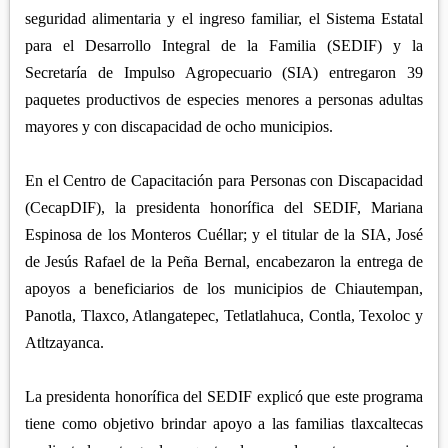
APETATITLÁN
ZITLALTEPEC
seguridad alimentaria y el ingreso familiar, el Sistema Estatal
TLAXCO
CHIAUTEMPAN
para el Desarrollo Integral de la Familia (SEDIF) y la
TERRENATE
REGIÓN PONIENTE
XALOZTOC
Secretaría de Impulso Agropecuario (SIA) entregaron 39
CONTLA
CALPULALPAN
paquetes productivos de especies menores a personas adultas
PANOTLA
HUEYOTLIPAN
mayores y con discapacidad de ocho municipios.
SAN PABLO DEL MONTE
NANACAMILPA
En el Centro de Capacitación para Personas con Discapacidad
ZACATELCO
SANCTÓRUM
(CecapDIF), la presidenta honorífica del SEDIF, Mariana
Espinosa de los Monteros Cuéllar; y el titular de la SIA, José
de Jesús Rafael de la Peña Bernal, encabezaron la entrega de
apoyos a beneficiarios de los municipios de Chiautempan,
Panotla, Tlaxco, Atlangatepec, Tetlatlahuca, Contla, Texoloc y
Atltzayanca.
La presidenta honorífica del SEDIF explicó que este programa
tiene como objetivo brindar apoyo a las familias tlaxcaltecas