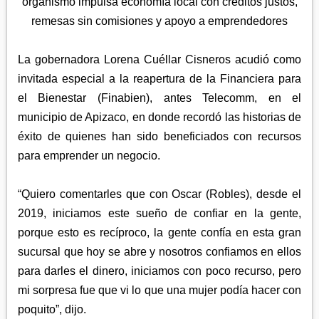
APETATITLÁN
organismo impulsa economía local con créditos justos,
ZITLALTEPEC
TLAXCO
remesas sin comisiones y apoyo a emprendedores
CHIAUTEMPAN
TERRENATE
REGIÓN PONIENTE
XALOZTOC
CONTLA
La gobernadora Lorena Cuéllar Cisneros acudió como
CALPULALPAN
PANOTLA
invitada especial a la reapertura de la Financiera para
HUEYOTLIPAN
el Bienestar (Finabien), antes Telecomm, en el
SAN PABLO DEL MONTE
NANACAMILPA
municipio de Apizaco, en donde recordó las historias de
ZACATELCO
éxito de quienes han sido beneficiados con recursos
SANCTÓRUM
para emprender un negocio.
“Quiero comentarles que con Oscar (Robles), desde el
2019, iniciamos este sueño de confiar en la gente,
porque esto es recíproco, la gente confía en esta gran
sucursal que hoy se abre y nosotros confiamos en ellos
para darles el dinero, iniciamos con poco recurso, pero
mi sorpresa fue que vi lo que una mujer podía hacer con
poquito”, dijo.