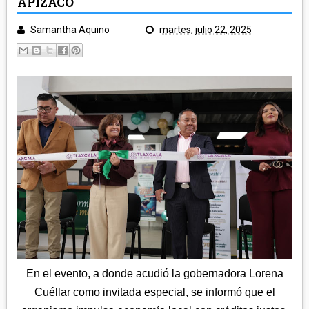
APIZACO
POLICÍA Y NOTA ROJA
SALUD
Samantha Aquino
martes, julio 22, 2025
TLAXCALA
EDUCACIÓN
GOBIERNO
ECONOMÍA
LEGISLATIVO
CAMPO
MUNICIPIOS
JUDICIAL
ARTE Y CULTURA
CAPITAL
TURISMO
REGIÓN ORIENTE
DEPORTES
NACIONAL
HUAMANTLA
TELEMEDIOS TV
IXTENCO
REGIÓN CENTRO-NORTE
CUAPIAXTLA
APIZACO
ATLTZAYANCA
En el evento, a donde acudió la gobernadora Lorena
SAN JOSÉ TEACALCO
REGIÓN CENTRO-SUR
TEQUEXQUITLA
Cuéllar como invitada especial, se informó que el
TOCATLÁN