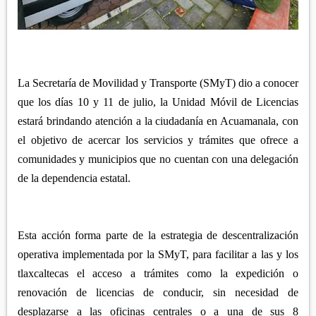
APETATITLÁN
ZITLALTEPEC
TLAXCO
CHIAUTEMPAN
TERRENATE
REGIÓN PONIENTE
XALOZTOC
CONTLA
CALPULALPAN
PANOTLA
La Secretaría de Movilidad y Transporte (SMyT) dio a conocer
HUEYOTLIPAN
que los días 10 y 11 de julio, la Unidad Móvil de Licencias
SAN PABLO DEL MONTE
NANACAMILPA
estará brindando atención a la ciudadanía en Acuamanala, con
ZACATELCO
SANCTÓRUM
el objetivo de acercar los servicios y trámites que ofrece a
comunidades y municipios que no cuentan con una delegación
de la dependencia estatal.
Esta acción forma parte de la estrategia de descentralización
operativa implementada por la SMyT, para facilitar a las y los
tlaxcaltecas el acceso a trámites como la expedición o
renovación de licencias de conducir, sin necesidad de
desplazarse a las oficinas centrales o a una de sus 8