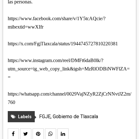
las personas.
https://www.facebook.com/share/v/1Y5tcAQcie/?
mibextid=wwXIfr
https://x.com/FgjTlaxcala/status/1944745727810220381
https://www.instagram.com/reel/DMFt6daB0lk/?
utm_source=ig_web_copy_link&igsh=MzRlODBiNWFlZA=
=
https://whatsapp.com/channel/0029VajNZyR2ZjCrNNvtJZ2m/
760
FGJE
,
Gobierno de Tlaxcala
Labels