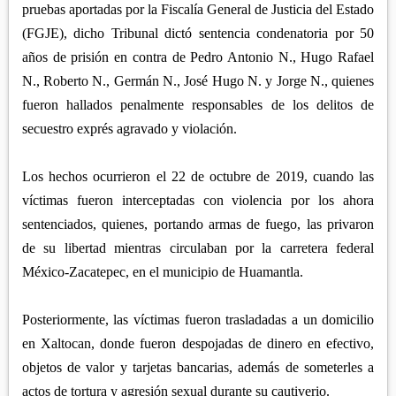
APETATITLÁN
ZITLALTEPEC
pruebas aportadas por la Fiscalía General de Justicia del Estado
TLAXCO
CHIAUTEMPAN
(FGJE), dicho Tribunal dictó sentencia condenatoria por 50
TERRENATE
REGIÓN PONIENTE
XALOZTOC
años de prisión en contra de Pedro Antonio N., Hugo Rafael
CONTLA
CALPULALPAN
N., Roberto N., Germán N., José Hugo N. y Jorge N., quienes
PANOTLA
fueron hallados penalmente responsables de los delitos de
HUEYOTLIPAN
SAN PABLO DEL MONTE
secuestro exprés agravado y violación.
NANACAMILPA
ZACATELCO
SANCTÓRUM
Los hechos ocurrieron el 22 de octubre de 2019, cuando las
víctimas fueron interceptadas con violencia por los ahora
sentenciados, quienes, portando armas de fuego, las privaron
de su libertad mientras circulaban por la carretera federal
México-Zacatepec, en el municipio de Huamantla.
Posteriormente, las víctimas fueron trasladadas a un domicilio
en Xaltocan, donde fueron despojadas de dinero en efectivo,
objetos de valor y tarjetas bancarias, además de someterles a
actos de tortura y agresión sexual durante su cautiverio.