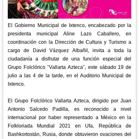
APETATITLÁN
ZITLALTEPEC
TLAXCO
CHIAUTEMPAN
TERRENATE
REGIÓN PONIENTE
XALOZTOC
CONTLA
El Gobierno Municipal de Ixtenco, encabezado por la
CALPULALPAN
presidenta municipal Aline Lazo Caballero, en
PANOTLA
HUEYOTLIPAN
coordinación con la Dirección de Cultura y Turismo a
SAN PABLO DEL MONTE
NANACAMILPA
cargo de David Vázquez Albañil, invita a toda la
ZACATELCO
ciudadanía a disfrutar de una función especial del
SANCTÓRUM
Grupo Folclórico "Vallarta Azteca", este sábado 19 de
julio a las 4 de la tarde, en el Auditorio Municipal de
Ixtenco.
El Grupo Folclórico Vallarta Azteca, dirigido por Juan
Antonio Salcedo Padilla, es reconocido a nivel
internacional por haber representado a México en la
Folkloriada Mundial 2021 en Ufa, República de
Bashkortostán, Rusia, donde obtuvieron ovaciones del