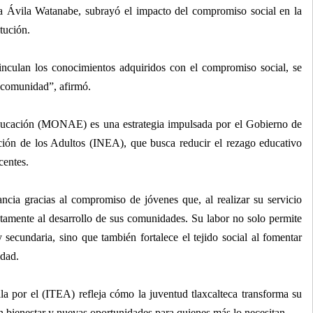
 Ávila Watanabe, subrayó el impacto del compromiso social en la
tución.
culan los conocimientos adquiridos con el compromiso social, se
a comunidad”, afirmó.
ducación (MONAE) es una estrategia impulsada por el Gobierno de
ación de los Adultos (INEA), que busca reducir el rezago educativo
ocentes.
ancia gracias al compromiso de jóvenes que, al realizar su servicio
ctamente al desarrollo de sus comunidades. Su labor no solo permite
secundaria, sino que también fortalece el tejido social al fomentar
idad.
ala por el (ITEA) refleja cómo la juventud tlaxcalteca transforma su
 bienestar y nuevas oportunidades para quienes más lo necesitan.