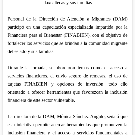
APETATITLÁN
tlaxcaltecas y sus familias
ZITLALTEPEC
TLAXCO
CHIAUTEMPAN
TERRENATE
REGIÓN PONIENTE
XALOZTOC
Personal de la Dirección de Atención a Migrantes (DAM)
CONTLA
CALPULALPAN
participó en una capacitación especializada impartida por la
PANOTLA
Financiera para el Bienestar (FINABIEN), con el objetivo de
HUEYOTLIPAN
fortalecer los servicios que se brindan a la comunidad migrante
SAN PABLO DEL MONTE
NANACAMILPA
del estado y sus familias.
ZACATELCO
SANCTÓRUM
Durante la jornada, se abordaron temas como el acceso a
servicios financieros, el envío seguro de remesas, el uso de
tarjetas FINABIEN y opciones de inversión, todo ello
orientado a ofrecer herramientas que favorezcan la inclusión
financiera de este sector vulnerable.
La directora de la DAM, Mónica Sánchez Angulo, señaló que
esta iniciativa permite acercar herramientas que promueven la
inclusión financiera y el acceso a servicios fundamentales a