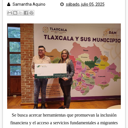
POLICÍA Y NOTA ROJA
Samantha Aquino
sábado, julio 05, 2025
SALUD
TLAXCALA
EDUCACIÓN
GOBIERNO
ECONOMÍA
LEGISLATIVO
CAMPO
MUNICIPIOS
JUDICIAL
ARTE Y CULTURA
CAPITAL
TURISMO
REGIÓN ORIENTE
DEPORTES
NACIONAL
HUAMANTLA
TELEMEDIOS TV
IXTENCO
REGIÓN CENTRO-NORTE
CUAPIAXTLA
APIZACO
ATLTZAYANCA
SAN JOSÉ TEACALCO
Se busca acercar herramientas que promuevan la inclusión
REGIÓN CENTRO-SUR
TEQUEXQUITLA
financiera y el acceso a servicios fundamentales a migrantes
TOCATLÁN