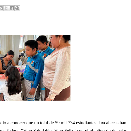
io a conocer que un total de 59 mil 734 estudiantes tlaxcaltecas han
ma federal “Vive Saludable, Vive Feliz” con el objetivo de detectar