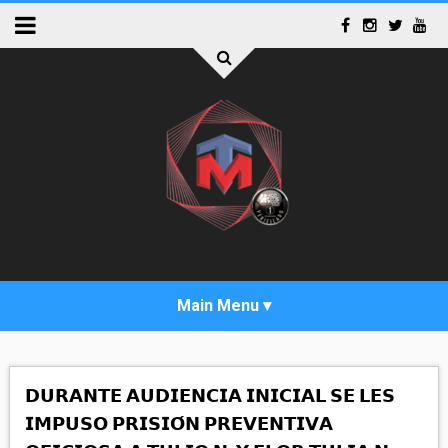
INICIO
𝗗𝗨𝗥𝗔𝗡𝗧𝗘 𝗔𝗨𝗗𝗜𝗘𝗡𝗖𝗜𝗔 𝗜𝗡𝗜𝗖𝗜𝗔𝗟 𝗦𝗘 𝗟𝗘𝗦
ACTUALIDAD
𝗜𝗠𝗣𝗨𝗦𝗢 𝗣𝗥𝗜𝗦𝗜𝗢́𝗡 𝗣𝗥𝗘𝗩𝗘𝗡𝗧𝗜𝗩𝗔