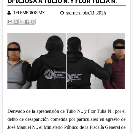
𝗢𝗙𝗜𝗖𝗜𝗢𝗦𝗔 𝗔 𝗧𝗨𝗟𝗜𝗢 𝗡. 𝗬 𝗙𝗟𝗢𝗥 𝗧𝗨𝗟𝗜𝗔 𝗡.
POLICÍA Y NOTA ROJA
SALUD
TELEMEDIOS.MX
viernes, julio 11, 2025
TLAXCALA
EDUCACIÓN
GOBIERNO
ECONOMÍA
LEGISLATIVO
CAMPO
MUNICIPIOS
JUDICIAL
ARTE Y CULTURA
CAPITAL
TURISMO
REGIÓN ORIENTE
DEPORTES
NACIONAL
HUAMANTLA
TELEMEDIOS TV
IXTENCO
REGIÓN CENTRO-NORTE
CUAPIAXTLA
APIZACO
Derivado de la aprehensión de Tulio N., y Flor Tulia N., por el
ATLTZAYANCA
SAN JOSÉ TEACALCO
delito de desaparición cometida por particulares en agravio de
REGIÓN CENTRO-SUR
TEQUEXQUITLA
José Manuel N., el Ministerio Público de la Fiscalía General de
TOCATLÁN