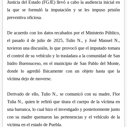
APETATITLÁN
Justicia del Estado (FGJE) llevó a cabo la audiencia inicial en
ZITLALTEPEC
TLAXCO
la que se formuló la imputación y se les impuso prisión
CHIAUTEMPAN
TERRENATE
REGIÓN PONIENTE
XALOZTOC
preventiva oficiosa.
CONTLA
CALPULALPAN
PANOTLA
De acuerdo con los datos recabados por el Ministerio Público,
HUEYOTLIPAN
el pasado 4 de julio de 2025, Tulio N., y José Manuel N.,
SAN PABLO DEL MONTE
NANACAMILPA
tuvieron una discusión, lo que provocó que el imputado tomara
ZACATELCO
SANCTÓRUM
el control de su vehículo y lo trasladara a la comunidad de San
Isidro Buensuceso, en el municipio de San Pablo del Monte,
donde lo agredió físicamente con un objeto hasta que la
víctima dejo de moverse.
Derivado de ello, Tulio N., se comunicó con su madre, Flor
Tulia N., quien le refirió que tirara el cuerpo de la víctima en
una barranca, lo cual hizo el investigado y posteriormente junto
con su madre quemaron las pertenencias y el vehículo de la
victima en el estado de Puebla.