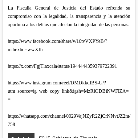
La Fiscalía General de Justicia del Estado refrenda su
compromiso con la legalidad, la transparencia y la atención
oportuna a los delitos que afectan la integridad de las personas.
https://www.facebook.com/share/v/16tvVXPYeB/?
mibextid=wwXIfr
https://x.com/FgjTlaxcala/status/1944444359379722391
https://www.instagram.com/reel/DMDkkdfBS-U/?
utm_source=ig_web_copy_link&igsh=MzRlODBiNWFlZA=
=
https://whatsapp.com/channel/0029VajNZyR2ZjCrNNvtJZ2m/
758