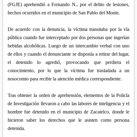
APETATITLÁN
ZITLALTEPEC
(FGJE) aprehendió a Fernando N., por el delito de lesiones,
TLAXCO
CHIAUTEMPAN
hechos ocurridos en el municipio de San Pablo del Monte.
TERRENATE
REGIÓN PONIENTE
XALOZTOC
CONTLA
CALPULALPAN
De acuerdo con la denuncia, la víctima transitaba por la vía
PANOTLA
pública cuando fue interceptado por dos personas que ingerían
HUEYOTLIPAN
SAN PABLO DEL MONTE
bebidas alcohólicas. Luego de un intercambio verbal con uno
NANACAMILPA
de ellos y cuando el denunciante se disponía a retirar del lugar,
ZACATELCO
SANCTÓRUM
el detenido lo agredió, provocando que perdiera el
conocimiento, por lo que la víctima fue trasladada a un
nosocomio para recibir la atención médica correspondiente.
Tras obtener la orden de aprehensión, elementos de la Policía
de Investigación llevaron a cabo las labores de inteligencia y el
hombre fue detenido en el municipio de Zacatelco, donde le
hicieron saber los derechos que le asisten como persona
detenida.