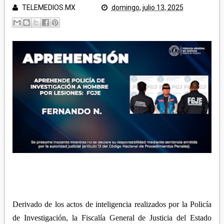
POLICÍA Y NOTA ROJA
TELEMEDIOS.MX
domingo, julio 13, 2025
SALUD
TLAXCALA
EDUCACIÓN
GOBIERNO
ECONOMÍA
LEGISLATIVO
CAMPO
MUNICIPIOS
JUDICIAL
ARTE Y CULTURA
CAPITAL
TURISMO
REGIÓN ORIENTE
DEPORTES
NACIONAL
HUAMANTLA
TELEMEDIOS TV
IXTENCO
REGIÓN CENTRO-NORTE
CUAPIAXTLA
APIZACO
ATLTZAYANCA
SAN JOSÉ TEACALCO
Derivado de los actos de inteligencia realizados por la Policía
REGIÓN CENTRO-SUR
TEQUEXQUITLA
TOCATLÁN
de Investigación, la Fiscalía General de Justicia del Estado