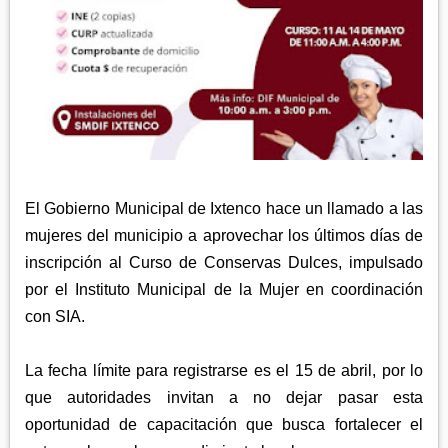
APETATITLÁN
ZITLALTEPEC
TLAXCO
CHIAUTEMPAN
TERRENATE
REGIÓN PONIENTE
XALOZTOC
CONTLA
CALPULALPAN
PANOTLA
HUEYOTLIPAN
SAN PABLO DEL MONTE
NANACAMILPA
ZACATELCO
SANCTÓRUM
El Gobierno Municipal de Ixtenco hace un llamado a las
mujeres del municipio a aprovechar los últimos días de
inscripción al Curso de Conservas Dulces, impulsado
por el Instituto Municipal de la Mujer en coordinación
con SIA.
La fecha límite para registrarse es el 15 de abril, por lo
que autoridades invitan a no dejar pasar esta
oportunidad de capacitación que busca fortalecer el