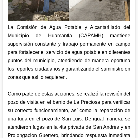
APETATITLÁN
ZITLALTEPEC
TLAXCO
CHIAUTEMPAN
TERRENATE
REGIÓN PONIENTE
XALOZTOC
CONTLA
CALPULALPAN
La Comisión de Agua Potable y Alcantarillado del
PANOTLA
Municipio de Huamantla (CAPAMH) mantiene
HUEYOTLIPAN
supervisión constante y trabajo permanente en campo
SAN PABLO DEL MONTE
NANACAMILPA
para fortalecer el servicio de agua potable en diferentes
ZACATELCO
SANCTÓRUM
puntos del municipio, atendiendo de manera oportuna
los reportes ciudadanos y garantizando el suministro en
zonas que así lo requieren.
Como parte de estas acciones, se realizó la revisión del
pozo de visita en el barrio de La Preciosa para verificar
su correcto funcionamiento, así como la reparación de
una fuga en el pozo de San Luis. De igual manera, se
atendieron fugas en la 4ta privada de San Andrés y en
Prolongación Guerrero, brindando respuesta inmediata