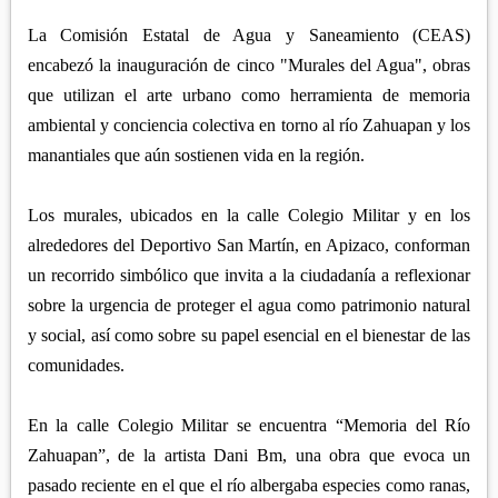
APETATITLÁN
ZITLALTEPEC
TLAXCO
La Comisión Estatal de Agua y Saneamiento (CEAS)
CHIAUTEMPAN
TERRENATE
REGIÓN PONIENTE
encabezó la inauguración de cinco "Murales del Agua", obras
XALOZTOC
CONTLA
que utilizan el arte urbano como herramienta de memoria
CALPULALPAN
PANOTLA
ambiental y conciencia colectiva en torno al río Zahuapan y los
HUEYOTLIPAN
manantiales que aún sostienen vida en la región.
SAN PABLO DEL MONTE
NANACAMILPA
ZACATELCO
Los murales, ubicados en la calle Colegio Militar y en los
SANCTÓRUM
alrededores del Deportivo San Martín, en Apizaco, conforman
un recorrido simbólico que invita a la ciudadanía a reflexionar
sobre la urgencia de proteger el agua como patrimonio natural
y social, así como sobre su papel esencial en el bienestar de las
comunidades.
En la calle Colegio Militar se encuentra “Memoria del Río
Zahuapan”, de la artista Dani Bm, una obra que evoca un
pasado reciente en el que el río albergaba especies como ranas,