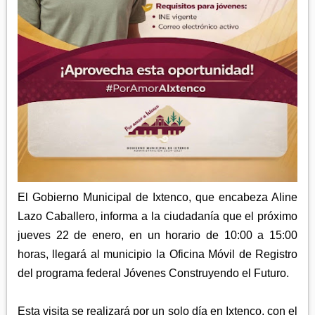
APETATITLÁN
ZITLALTEPEC
TLAXCO
CHIAUTEMPAN
TERRENATE
REGIÓN PONIENTE
XALOZTOC
CONTLA
CALPULALPAN
PANOTLA
HUEYOTLIPAN
SAN PABLO DEL MONTE
NANACAMILPA
ZACATELCO
SANCTÓRUM
El Gobierno Municipal de Ixtenco, que encabeza Aline
Lazo Caballero, informa a la ciudadanía que el próximo
jueves 22 de enero, en un horario de 10:00 a 15:00
horas, llegará al municipio la Oficina Móvil de Registro
del programa federal Jóvenes Construyendo el Futuro.
Esta visita se realizará por un solo día en Ixtenco, con el