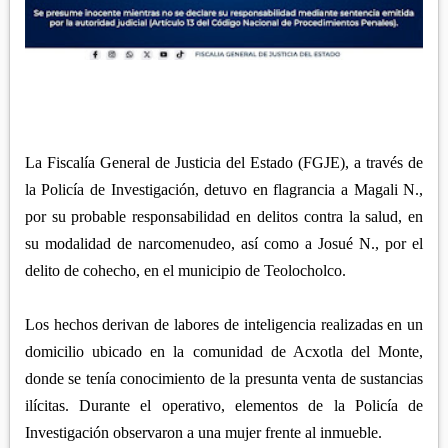
APETATITLÁN
ZITLALTEPEC
TLAXCO
CHIAUTEMPAN
TERRENATE
REGIÓN PONIENTE
XALOZTOC
CONTLA
CALPULALPAN
PANOTLA
HUEYOTLIPAN
SAN PABLO DEL MONTE
NANACAMILPA
La Fiscalía General de Justicia del Estado (FGJE), a través de
ZACATELCO
la Policía de Investigación, detuvo en flagrancia a Magali N.,
SANCTÓRUM
por su probable responsabilidad en delitos contra la salud, en
su modalidad de narcomenudeo, así como a Josué N., por el
delito de cohecho, en el municipio de Teolocholco.
Los hechos derivan de labores de inteligencia realizadas en un
domicilio ubicado en la comunidad de Acxotla del Monte,
donde se tenía conocimiento de la presunta venta de sustancias
ilícitas. Durante el operativo, elementos de la Policía de
Investigación observaron a una mujer frente al inmueble.