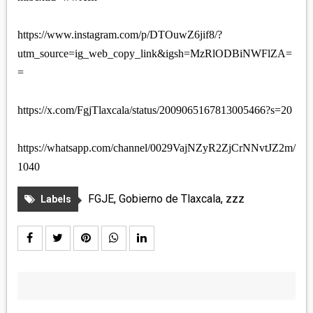
https://www.instagram.com/p/DTOuwZ6jif8/?
utm_source=ig_web_copy_link&igsh=MzRlODBiNWFlZA=
=
https://x.com/FgjTlaxcala/status/2009065167813005466?s=20
https://whatsapp.com/channel/0029VajNZyR2ZjCrNNvtJZ2m/
1040
FGJE
,
Gobierno de Tlaxcala
,
zzz
Labels