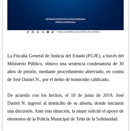
APETATITLÁN
ZITLALTEPEC
TLAXCO
CHIAUTEMPAN
TERRENATE
REGIÓN PONIENTE
XALOZTOC
CONTLA
CALPULALPAN
PANOTLA
HUEYOTLIPAN
SAN PABLO DEL MONTE
NANACAMILPA
ZACATELCO
La Fiscalía General de Justicia del Estado (FGJE), a través del
SANCTÓRUM
Ministerio Público, obtuvo una sentencia condenatoria de 30
años de prisión, mediante procedimiento abreviado, en contra
de José Daniel N., por el delito de homicidio calificado.
De acuerdo con los hechos, el 10 de junio de 2019, José
Daniel N. ingresó al domicilio de su abuela, donde iniciaron
una discusión. Ante esta situación, la mujer solicitó el apoyo de
elementos de la Policía Municipal de Tetla de la Solidaridad.