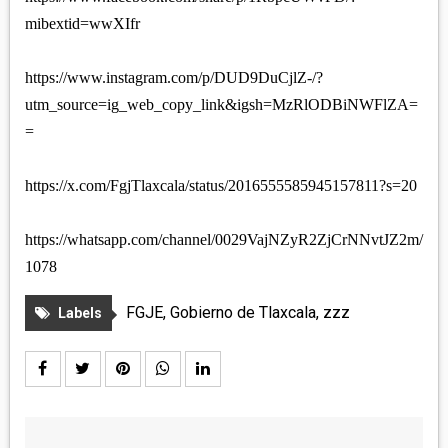
mibextid=wwXIfr
https://www.instagram.com/p/DUD9DuCjlZ-/?
utm_source=ig_web_copy_link&igsh=MzRlODBiNWFlZA=
=
https://x.com/FgjTlaxcala/status/2016555585945157811?s=20
https://whatsapp.com/channel/0029VajNZyR2ZjCrNNvtJZ2m/
1078
FGJE
,
Gobierno de Tlaxcala
,
zzz
Labels