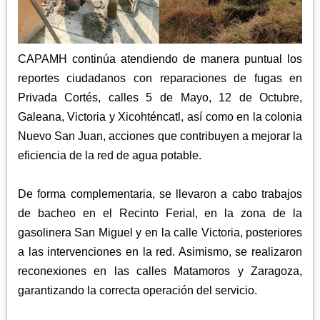
APETATITLÁN
ZITLALTEPEC
TLAXCO
CHIAUTEMPAN
TERRENATE
REGIÓN PONIENTE
XALOZTOC
CONTLA
CAPAMH continúa atendiendo de manera puntual los
CALPULALPAN
reportes ciudadanos con reparaciones de fugas en
PANOTLA
HUEYOTLIPAN
Privada Cortés, calles 5 de Mayo, 12 de Octubre,
SAN PABLO DEL MONTE
NANACAMILPA
Galeana, Victoria y Xicohténcatl, así como en la colonia
ZACATELCO
Nuevo San Juan, acciones que contribuyen a mejorar la
SANCTÓRUM
eficiencia de la red de agua potable.
De forma complementaria, se llevaron a cabo trabajos
de bacheo en el Recinto Ferial, en la zona de la
gasolinera San Miguel y en la calle Victoria, posteriores
a las intervenciones en la red. Asimismo, se realizaron
reconexiones en las calles Matamoros y Zaragoza,
garantizando la correcta operación del servicio.