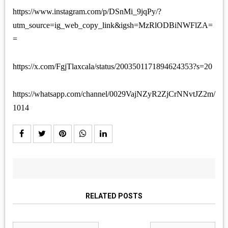
https://www.instagram.com/p/DSnMi_9jqPy/?
utm_source=ig_web_copy_link&igsh=MzRlODBiNWFlZA=
=
https://x.com/FgjTlaxcala/status/2003501171894624353?s=20
https://whatsapp.com/channel/0029VajNZyR2ZjCrNNvtJZ2m/
1014
RELATED POSTS