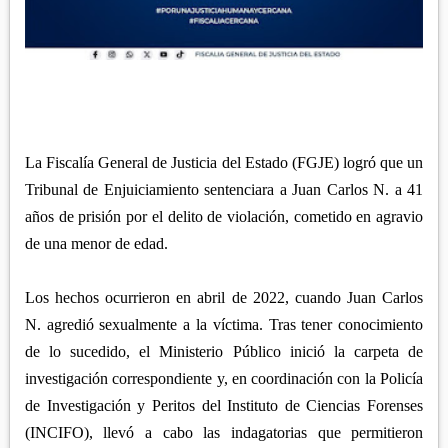
APETATITLÁN
ZITLALTEPEC
TLAXCO
CHIAUTEMPAN
TERRENATE
REGIÓN PONIENTE
XALOZTOC
CONTLA
CALPULALPAN
PANOTLA
HUEYOTLIPAN
SAN PABLO DEL MONTE
NANACAMILPA
La Fiscalía General de Justicia del Estado (FGJE) logró que un
ZACATELCO
Tribunal de Enjuiciamiento sentenciara a Juan Carlos N. a 41
SANCTÓRUM
años de prisión por el delito de violación, cometido en agravio
de una menor de edad.
Los hechos ocurrieron en abril de 2022, cuando Juan Carlos
N. agredió sexualmente a la víctima. Tras tener conocimiento
de lo sucedido, el Ministerio Público inició la carpeta de
investigación correspondiente y, en coordinación con la Policía
de Investigación y Peritos del Instituto de Ciencias Forenses
(INCIFO), llevó a cabo las indagatorias que permitieron