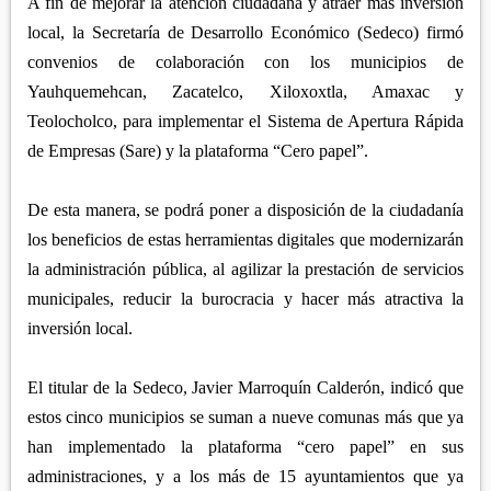
APETATITLÁN
A fin de mejorar la atención ciudadana y atraer más inversión
ZITLALTEPEC
TLAXCO
local, la Secretaría de Desarrollo Económico (Sedeco) firmó
CHIAUTEMPAN
TERRENATE
REGIÓN PONIENTE
convenios de colaboración con los municipios de
XALOZTOC
CONTLA
Yauhquemehcan, Zacatelco, Xiloxoxtla, Amaxac y
CALPULALPAN
PANOTLA
Teolocholco, para implementar el Sistema de Apertura Rápida
HUEYOTLIPAN
de Empresas (Sare) y la plataforma “Cero papel”.
SAN PABLO DEL MONTE
NANACAMILPA
ZACATELCO
De esta manera, se podrá poner a disposición de la ciudadanía
SANCTÓRUM
los beneficios de estas herramientas digitales que modernizarán
la administración pública, al agilizar la prestación de servicios
municipales, reducir la burocracia y hacer más atractiva la
inversión local.
El titular de la Sedeco, Javier Marroquín Calderón, indicó que
estos cinco municipios se suman a nueve comunas más que ya
han implementado la plataforma “cero papel” en sus
administraciones, y a los más de 15 ayuntamientos que ya