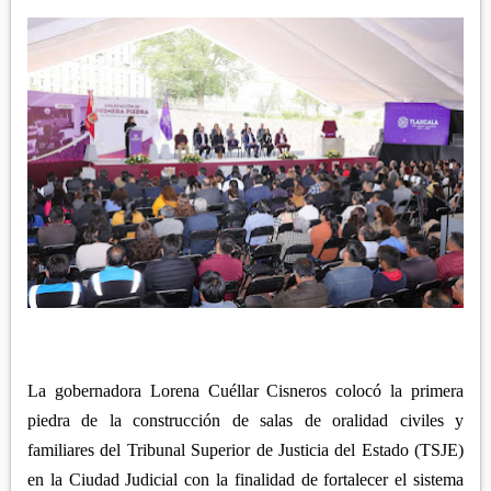
APETATITLÁN
ZITLALTEPEC
TLAXCO
CHIAUTEMPAN
TERRENATE
REGIÓN PONIENTE
XALOZTOC
CONTLA
CALPULALPAN
PANOTLA
HUEYOTLIPAN
SAN PABLO DEL MONTE
NANACAMILPA
ZACATELCO
SANCTÓRUM
La gobernadora Lorena Cuéllar Cisneros colocó la primera
piedra de la construcción de salas de oralidad civiles y
familiares del Tribunal Superior de Justicia del Estado (TSJE)
en la Ciudad Judicial con la finalidad de fortalecer el sistema