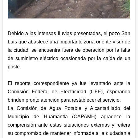
APETATITLÁN
ZITLALTEPEC
TLAXCO
CHIAUTEMPAN
TERRENATE
REGIÓN PONIENTE
XALOZTOC
CONTLA
CALPULALPAN
Debido a las intensas lluvias presentadas, el pozo San
PANOTLA
HUEYOTLIPAN
Luis que abastece una importante zona oriente y sur de
SAN PABLO DEL MONTE
NANACAMILPA
la ciudad, se encuentra fuera de operación por la falta
ZACATELCO
de suministro eléctrico ocasionada por la caída de un
SANCTÓRUM
poste.
El reporte correspondiente ya fue levantado ante la
Comisión Federal de Electricidad (CFE), esperando
brinden pronto atención para restablecer el servicio.
La Comisión de Agua Potable y Alcantarillado del
Municipio de Huamantla (CAPAMH) agradece la
comprensión ante estas situaciones externas y reitera
su compromiso de mantener informada a la ciudadanía