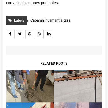
con actualizaciones puntuales.
Capamh
,
huamantla
,
zzz
Labels
RELATED POSTS