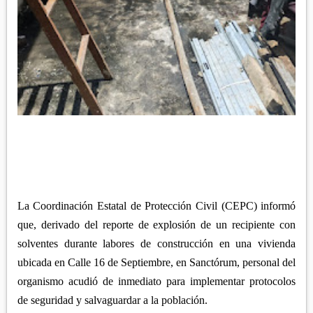
APETATITLÁN
ZITLALTEPEC
TLAXCO
CHIAUTEMPAN
TERRENATE
REGIÓN PONIENTE
XALOZTOC
CONTLA
CALPULALPAN
PANOTLA
HUEYOTLIPAN
SAN PABLO DEL MONTE
NANACAMILPA
ZACATELCO
SANCTÓRUM
La Coordinación Estatal de Protección Civil (CEPC) informó
que, derivado del reporte de explosión de un recipiente con
solventes durante labores de construcción en una vivienda
ubicada en Calle 16 de Septiembre, en Sanctórum, personal del
organismo acudió de inmediato para implementar protocolos
de seguridad y salvaguardar a la población.