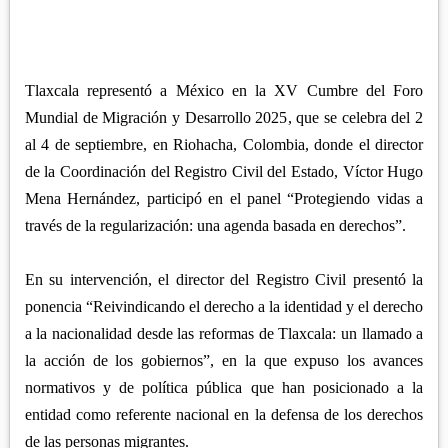
APETATITLÁN
ZITLALTEPEC
TLAXCO
CHIAUTEMPAN
TERRENATE
REGIÓN PONIENTE
XALOZTOC
CONTLA
CALPULALPAN
Tlaxcala representó a México en la XV Cumbre del Foro
PANOTLA
Mundial de Migración y Desarrollo 2025, que se celebra del 2
HUEYOTLIPAN
al 4 de septiembre, en Riohacha, Colombia, donde el director
SAN PABLO DEL MONTE
NANACAMILPA
de la Coordinación del Registro Civil del Estado, Víctor Hugo
ZACATELCO
SANCTÓRUM
Mena Hernández, participó en el panel “Protegiendo vidas a
través de la regularización: una agenda basada en derechos”.
En su intervención, el director del Registro Civil presentó la
ponencia “Reivindicando el derecho a la identidad y el derecho
a la nacionalidad desde las reformas de Tlaxcala: un llamado a
la acción de los gobiernos”, en la que expuso los avances
normativos y de política pública que han posicionado a la
entidad como referente nacional en la defensa de los derechos
de las personas migrantes.