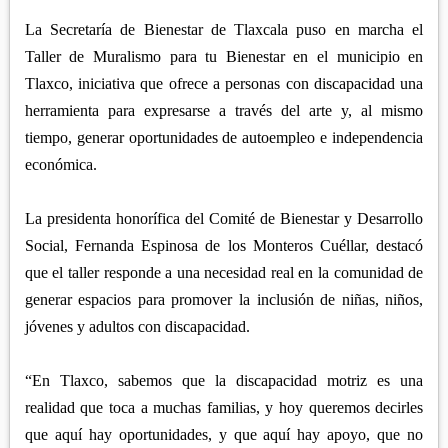
APETATITLÁN
ZITLALTEPEC
TLAXCO
La Secretaría de Bienestar de Tlaxcala puso en marcha el
CHIAUTEMPAN
TERRENATE
REGIÓN PONIENTE
Taller de Muralismo para tu Bienestar en el municipio en
XALOZTOC
CONTLA
Tlaxco, iniciativa que ofrece a personas con discapacidad una
CALPULALPAN
PANOTLA
herramienta para expresarse a través del arte y, al mismo
HUEYOTLIPAN
tiempo, generar oportunidades de autoempleo e independencia
SAN PABLO DEL MONTE
NANACAMILPA
económica.
ZACATELCO
SANCTÓRUM
La presidenta honorífica del Comité de Bienestar y Desarrollo
Social, Fernanda Espinosa de los Monteros Cuéllar, destacó
que el taller responde a una necesidad real en la comunidad de
generar espacios para promover la inclusión de niñas, niños,
jóvenes y adultos con discapacidad.
“En Tlaxco, sabemos que la discapacidad motriz es una
realidad que toca a muchas familias, y hoy queremos decirles
que aquí hay oportunidades, y que aquí hay apoyo, que no