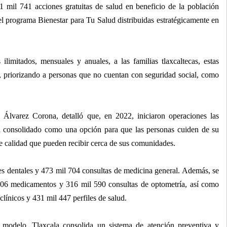
1 mil 741 acciones gratuitas de salud en beneficio de la población
el programa Bienestar para Tu Salud distribuidas estratégicamente en
limitados, mensuales y anuales, a las familias tlaxcaltecas, estas
, priorizando a personas que no cuentan con seguridad social, como
.
la Álvarez Corona, detalló que, en 2022, iniciaron operaciones las
n consolidado como una opción para que las personas cuiden de su
e calidad que pueden recibir cerca de sus comunidades.
es dentales y 473 mil 704 consultas de medicina general. Además, se
106 medicamentos y 316 mil 590 consultas de optometría, así como
clínicos y 431 mil 447 perfiles de salud.
 modelo, Tlaxcala consolida un sistema de atención preventiva y